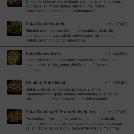
Grillad lax i teriyakisås, avokado, sushiris, edamamebönor,
sjögrässallad, mixad sallad, rättika, gurka, rödlök,
babytomater, sesamfrön och chilimajonnäs.
Poké Bowl Yakiniku
129,00
Från 129,00 SEK
Från
Strimlad entrecote, sushiris, edamamebönor, avokado,
sjögrässallad, mixad sallad, babytomater, rättika, gurka,
rödlök, sesamfrön och chilimajonnäs.
Poké Bowls Räkor
129,00
Från 129,00 SEK
Från
Räkor, sushiris, edamamebönor, avokado, sjögrässallad,
mixad sallad, rättika, gurka, rödlök, sesamfrön och
chilimajonnäs.
Chicken Poké Bowl
129,00
Från 129,00 SEK
Från
Stekta kyckling i teriyakisås, avokado, sushiris,
edamamebönor, sjögrässallad, babytomater,mixad sallad,
rättika, gurka, rödlök, sesamfrön och chilimajonnäs.
Poké Bowl med Friterade kyckling
129,00
Från 129,00 SEK
Från
Pankofriterad kyckling i teriyakisås, rostad lök, avokado,
sushiris, edamamebönor, sjögrässallad, babytomater,mixad
sallad, rättika, gurka, rödlök, sesamfrön och chilimajonnäs.