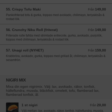
55. Crispy Tofu Maki
149,00
Från 149,00 SEK
Från
Pankofriterad tofu & gurka, toppas med avokado, chilimayo, teriyakisås &
rostad lök.
56. Crunchy Niku Roll (friterat)
149,00
Från 149,00 SEK
Från
Friterade rulle fyllda med strimlade entrecote, gurka, avokado, purjolök,
toppas med chilimayo, teriyakisås & rostad lök.
57. Unagi roll (NYHET)
159,00
Från 159,00 SEK
Från
Krabbröra, avokado, gurka, toppas med grillad ål, chilimayo, teriyakisås &
sesamfrön.
NIGIRI MIX
Mixa din egen nigirimix. Välj: lax, avokado, räkor, tonfisk,
hälleflundra, mussla, bläckfisk, omelett, tofu, flamberad lax,
flamberad tonfisk, ål.
1 st nigiri
20,00
Från 20,00 SEK
Från
Välj mellan: lax, avokado, räkor, tonfisk, hälleflundra, mussla,