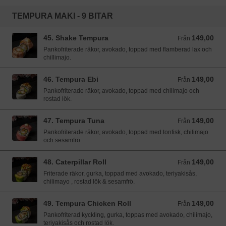
TEMPURA MAKI - 9 BITAR
45. Shake Tempura
149,00
Från 149,00 SEK
Från
Pankofriterade räkor, avokado, toppad med flamberad lax och
chillimajo.
46. Tempura Ebi
149,00
Från 149,00 SEK
Från
Pankofriterade räkor, avokado, toppad med chilimajo och
rostad lök.
47. Tempura Tuna
149,00
Från 149,00 SEK
Från
Pankofriterade räkor, avokado, toppad med tonfisk, chilimajo
och sesamfrö.
48. Caterpillar Roll
149,00
Från 149,00 SEK
Från
Friterade räkor, gurka, toppad med avokado, teriyakisås,
chilimayo , rostad lök & sesamfrö.
49. Tempura Chicken Roll
149,00
Från 149,00 SEK
Från
Pankofriterad kyckling, gurka, toppas med avokado, chilimajo,
teriyakisås och rostad lök.