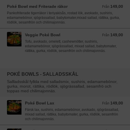
Poké Bowl med Friterade räkor
149,00
Från 149,00 SEK
Från
Pankofriterade tigerräkor i teriyakisås, rostad lök, avokado, sushiris,
edamamebönor, sjögrässallad, babytomater,mixad sallad, rättika, gurka,
rödlök, sesamfrön och chilimajonnäs.
Veggie Poké Bowl
149,00
Från 149,00 SEK
Från
Tofu, avokado, omelett, cashewnötter, sushiris,
edamamebönor, sjögrässallad, mixad sallad, babytomater,
rättika, gurka, rödlök, sesamfrön och chilimajonnäs.
POKÉ BOWLS - SALLADSSKÅL
Sallladsskål fyllda med salladsmix, sushiris, edamamebönor,
gurka, morot, rättika, rödlök, sjögrässallad, sesamfrö och
toppas med chilimajonnäs.
Poké Bowl Lax
149,00
Från 149,00 SEK
Från
Färsk lax, sushiris, edamamebönor, avokado, sjögrässallad,
mixad sallad, rättika, babytomater, gurka, rödlök, sesamfrön
och chilimajonnäs.