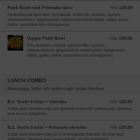
Poké Bowl med Friterade räkor
129,00
Från 129,00 SEK
Från
Pankofriterade tigerräkor i teriyakisås, rostad lök, avokado, sushiris,
edamamebönor, sjögrässallad, babytomater,mixad sallad, rättika, gurka,
rödlök, sesamfrön och chilimajonnäs.
Veggie Poké Bowl
129,00
Från 129,00 SEK
Från
Tofu, avokado, omelett, cashewnötter, sushiris,
edamamebönor, sjögrässallad, mixad sallad, babytomater,
rättika, gurka, rödlök, sesamfrön och chilimajonnäs.
LUNCH COMBO
Misosoppa, kaffe och vatten ingår under lunchen
B.1. Sushi 5 bitar + Yakiniku
125,00
Från 125,00 SEK
Från
5 bitar sushi (kockens val) och strimlade entrecote i yakinikusås. Serveras
med ris och salladsmix.
B.2. Sushi 5 bitar + Friterade vårrullar
125,00
Från 125,00 SEK
Från
5 bitar sushi (kockens val) och 2 st hemgjorda friterade vårrullar med
köttfyllning. Serveras med sweet-chilisås, ris och salladsmix.