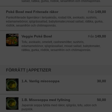
sallad, rättika, gurka, rödlök, sesamfrön och chilimajonnäs.
Poké Bowl med Friterade räkor
149,00
Från 149,00 SEK
Från
Pankofriterade tigerräkor i teriyakisås, rostad lök, avokado, sushiris,
edamamebönor, sjögrässallad, babytomater,mixad sallad, rättika, gurka,
rödlök, sesamfrön och chilimajonnäs.
Veggie Poké Bowl
149,00
Från 149,00 SEK
Från
Tofu, avokado, omelett, cashewnötter, sushiris,
edamamebönor, sjögrässallad, mixad sallad, babytomater,
rättika, gurka, rödlök, sesamfrön och chilimajonnäs.
FÖRRÄTT | APPETIZER
1.A. Vanlig misosoppa
30,00
30,00 SEK
1.B. Misosoppa med fyllning
50,00
50,00 SEK
Japansk soppa fyllda med räkor, sjögräs, tofu, udon och
purjolök.