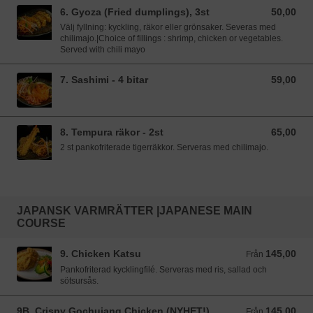
6. Gyoza (Fried dumplings), 3st
50,00
50,00 SEK
Välj fyllning: kyckling, räkor eller grönsaker. Severas med
chilimajo.|Choice of fillings : shrimp, chicken or vegetables.
Served with chili mayo
7. Sashimi - 4 bitar
59,00
59,00 SEK
8. Tempura räkor - 2st
65,00
65,00 SEK
2 st pankofriterade tigerräkkor. Serveras med chilimajo.
JAPANSK VARMRÄTTER |JAPANESE MAIN
COURSE
9. Chicken Katsu
145,00
Från 145,00 SEK
Från
Pankofriterad kycklingfilé. Serveras med ris, sallad och
sötsursås.
9B. Crispy Gochujang Chicken (NYHET!)
145,00
Från 145,00 SEK
Från