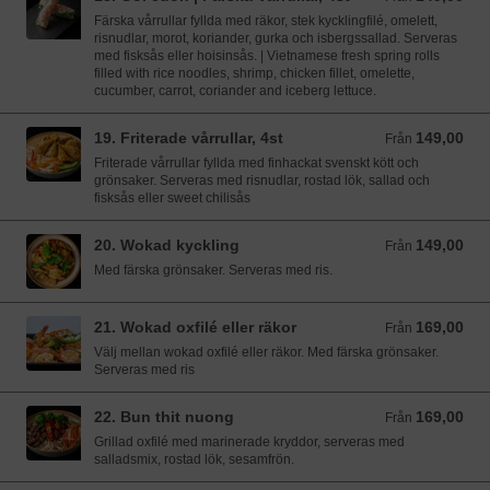
Färska vårrullar fyllda med räkor, stek kycklingfilé, omelett,
risnudlar, morot, koriander, gurka och isbergssallad. Serveras
med fisksås eller hoisinsås. | Vietnamese fresh spring rolls
filled with rice noodles, shrimp, chicken fillet, omelette,
cucumber, carrot, coriander and iceberg lettuce.
19. Friterade vårrullar, 4st
149,00
Från 149,00 SEK
Från
Friterade vårrullar fyllda med finhackat svenskt kött och
grönsaker. Serveras med risnudlar, rostad lök, sallad och
fisksås eller sweet chilisås
20. Wokad kyckling
149,00
Från 149,00 SEK
Från
Med färska grönsaker. Serveras med ris.
21. Wokad oxfilé eller räkor
169,00
Från 169,00 SEK
Från
Välj mellan wokad oxfilé eller räkor. Med färska grönsaker.
Serveras med ris
22. Bun thit nuong
169,00
Från 169,00 SEK
Från
Grillad oxfilé med marinerade kryddor, serveras med
salladsmix, rostad lök, sesamfrön.