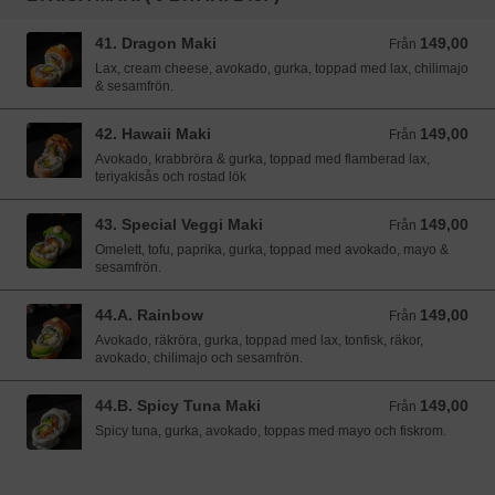
41. Dragon Maki
149,00
Från 149,00 SEK
Från
Lax, cream cheese, avokado, gurka, toppad med lax, chilimajo
& sesamfrön.
42. Hawaii Maki
149,00
Från 149,00 SEK
Från
Avokado, krabbröra & gurka, toppad med flamberad lax,
teriyakisås och rostad lök
43. Special Veggi Maki
149,00
Från 149,00 SEK
Från
Omelett, tofu, paprika, gurka, toppad med avokado, mayo &
sesamfrön.
44.A. Rainbow
149,00
Från 149,00 SEK
Från
Avokado, räkröra, gurka, toppad med lax, tonfisk, räkor,
avokado, chilimajo och sesamfrön.
44.B. Spicy Tuna Maki
149,00
Från 149,00 SEK
Från
Spicy tuna, gurka, avokado, toppas med mayo och fiskrom.