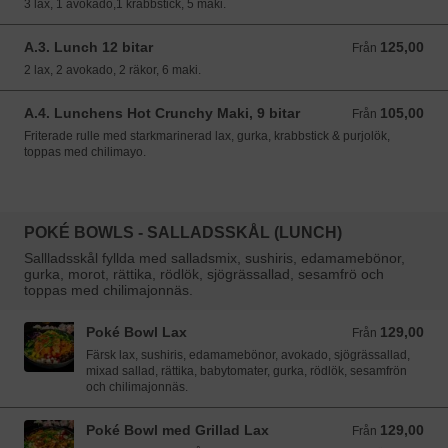
3 lax, 1 avokado,1 krabbstick, 5 maki.
A.3. Lunch 12 bitar
125,00
Från 125,00 SEK
Från
2 lax, 2 avokado, 2 räkor, 6 maki.
A.4. Lunchens Hot Crunchy Maki, 9 bitar
105,00
Från 105,00 SEK
Från
Friterade rulle med starkmarinerad lax, gurka, krabbstick & purjolök,
toppas med chilimayo.
POKÉ BOWLS - SALLADSSKÅL (LUNCH)
Sallladsskål fyllda med salladsmix, sushiris, edamamebönor,
gurka, morot, rättika, rödlök, sjögrässallad, sesamfrö och
toppas med chilimajonnäs.
Poké Bowl Lax
129,00
Från 129,00 SEK
Från
Färsk lax, sushiris, edamamebönor, avokado, sjögrässallad,
mixad sallad, rättika, babytomater, gurka, rödlök, sesamfrön
och chilimajonnäs.
Poké Bowl med Grillad Lax
129,00
Från 129,00 SEK
Från