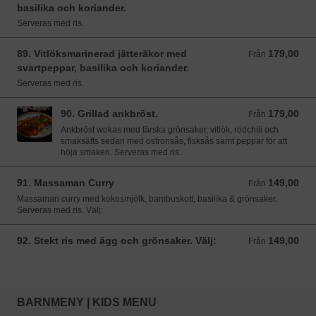
basilika och koriander.
Serveras med ris.
89. Vitlöksmarinerad jätteräkor med
179,00
Från 179,00 SEK
Från
svartpeppar, basilika och koriander.
Serveras med ris.
90. Grillad ankbröst.
179,00
Från 179,00 SEK
Från
Ankbröst wokas med färska grönsaker, vitlök, rödchili och
smaksätts sedan med ostronsås, fisksås samt peppar för att
höja smaken. Serveras med ris.
91. Massaman Curry
149,00
Från 149,00 SEK
Från
Massaman curry med kokosmjölk, bambuskott, basilika & grönsaker.
Serveras med ris. Välj:
92. Stekt ris med ägg och grönsaker. Välj:
149,00
Från 149,00 SEK
Från
BARNMENY | KIDS MENU