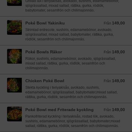
Grillad lax i teriyakisås, avokado, sushiris, edamamebönor,
sjögrässallad, mixad sallad, rättika, gurka, rödlök,
babytomater, sesamfrön och chilimajonnäs.
Poké Bowl Yakiniku
149,00
Från 149,00 SEK
Från
Strimlad entrecote, sushiris, edamamebönor, avokado,
sjögrässallad, mixad sallad, babytomater, rättika, gurka,
rödlök, sesamfrön och chilimajonnäs.
Poké Bowls Räkor
149,00
Från 149,00 SEK
Från
Räkor, sushiris, edamamebönor, avokado, sjögrässallad,
mixad sallad, rättika, gurka, rödlök, sesamfrön och
chilimajonnäs.
Chicken Poké Bowl
149,00
Från 149,00 SEK
Från
Stekta kyckling i teriyakisås, avokado, sushiris,
edamamebönor, sjögrässallad, babytomater,mixad sallad,
rättika, gurka, rödlök, sesamfrön och chilimajonnäs.
Poké Bowl med Friterade kyckling
149,00
Från 149,00 SEK
Från
Pankofriterad kyckling i teriyakisås, rostad lök, avokado,
sushiris, edamamebönor, sjögrässallad, babytomater,mixad
sallad, rättika, gurka, rödlök, sesamfrön och chilimajonnäs.