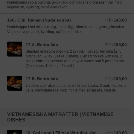
Nudelsoppa i soja buljong, tekokt ägg och dagens grönsaker. Välj med
vegetarisk, kyckling, oxfilé eller räkor.
16C. Chili Ramen (Nudelsoppa)
149,00
Från 149,00 SEK
Från
Nudelsoppa i het misobuljong, tekokt ägg, kimchi och dagens grönsaker.
Välj med vegetarisk, kyckling, oxfilé eller räkor.
17.A. Bentolåda
189,00
Från 189,00 SEK
Från
Strimlad entrecôte med ris, 2 st kycklingspett i teriyakisås, 5
bitar sushi (2 lax, 1 räka, 2 maki). | Sliced rib eye with rice, 2
pcs of chicken skewers with teriyaki sauce and 5 pcs of sushi
(2 salmons, 1 shrimp, 2 maki.)
17.B. Bentolåda
189,00
Från 189,00 SEK
Från
2 st friterade räkor. 5 bitar sushi (2 lax, 1 räka, 2 maki (kockens
val)). Pankofriterade kycklingfilé med sötsursås. Med ris.
VIETNAMESISKA MATRÄTTER | VIETNAMESE
DISHES
18. Goi cuon | Färska Vårrullar, 4st
149,00
Från 149,00 SEK
Från