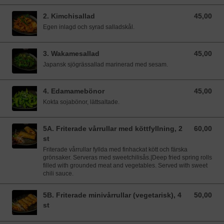
2. Kimchisallad
45,00
45,00 SEK
Egen inlagd och syrad salladskål.
3. Wakamesallad
45,00
45,00 SEK
Japansk sjögrässallad marinerad med sesam.
4. Edamamebönor
45,00
45,00 SEK
Kokta sojabönor, lättsaltade.
5A. Friterade vårrullar med köttfyllning, 2
60,00
60,00 SEK
st
Friterade vårrullar fyllda med finhackat kött och färska
grönsaker. Serveras med sweetchilisås.|Deep fried spring rolls
filled with grounded meat and vegetables. Served with sweet
chili sauce.
5B. Friterade minivårrullar (vegetarisk), 4
50,00
50,00 SEK
st