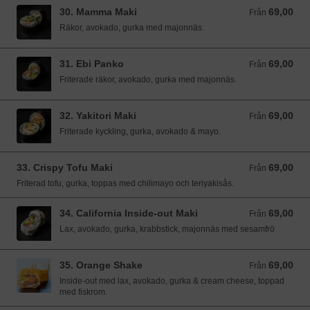
30. Mamma Maki
69,00
Från 69,00 SEK
Från
Räkor, avokado, gurka med majonnäs.
31. Ebi Panko
69,00
Från 69,00 SEK
Från
Friterade räkor, avokado, gurka med majonnäs.
32. Yakitori Maki
69,00
Från 69,00 SEK
Från
Friterade kyckling, gurka, avokado & mayo.
33. Crispy Tofu Maki
69,00
Från 69,00 SEK
Från
Friterad tofu, gurka, toppas med chilimayo och teriyakisås.
34. California Inside-out Maki
69,00
Från 69,00 SEK
Från
Lax, avokado, gurka, krabbstick, majonnäs med sesamfrö
35. Orange Shake
69,00
Från 69,00 SEK
Från
Inside-out med lax, avokado, gurka & cream cheese, toppad
med fiskrom.