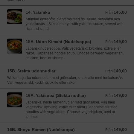
14. Yakiniku
145,00
Från 145,00 SEK
Från
Strimlad entrecôte. Serveras med ris, sallad, sesamfrö och
yakinikusås. | Sliced rib eye with yakiniku sauce, served wtih
rice and salad.
15A. Udon Kimchi (Nudelsoppa)
149,00
Från 149,00 SEK
Från
Japansk nudelsoppa. Välj: vegetariskt, kyckling, oxfilé eller
räkor. | Japanese noodle soup. Choose between vegetarian,
chicken, beef or shrimp.
15B. Stekta udonnudlar
149,00
Från 149,00 SEK
Från
Wokade tjocka udonnudlar med grönsaker, smaksatta med tonkatsusås.
Välj: vegetariskt, kyckling, oxfilé eller räkor.
16A. Yakisoba (Stekta nudlar)
149,00
Från 149,00 SEK
Från
Japanska stekta ramennudlar med grönsaker. Välj med
vegetarisk, kyckling, oxfilé eller räkor.| Japanese stir fried
noodles with vegetables. Choose: veg, chicken, beef or
shrimp.
16B. Shoyu Ramen (Nudelsoppa)
149,00
Från 149,00 SEK
Från