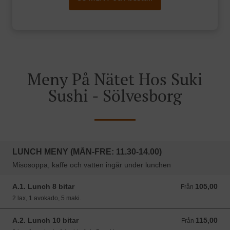
Meny På Nätet Hos Suki
Sushi - Sölvesborg
LUNCH MENY (MÅN-FRE: 11.30-14.00)
Misosoppa, kaffe och vatten ingår under lunchen
A.1. Lunch 8 bitar
105,00
Från 105,00 SEK
Från
2 lax, 1 avokado, 5 maki.
A.2. Lunch 10 bitar
115,00
Från 115,00 SEK
Från