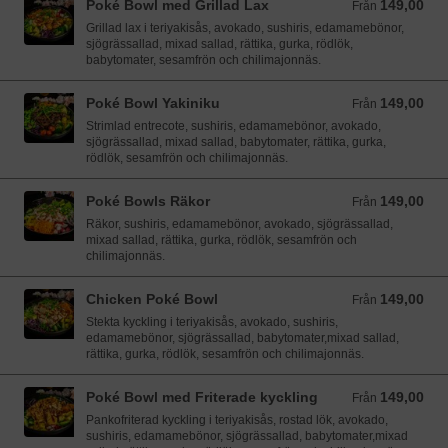
Poké Bowl med Grillad Lax
149,00
Från 149,00 SEK
Från
Grillad lax i teriyakisås, avokado, sushiris, edamamebönor,
sjögrässallad, mixad sallad, rättika, gurka, rödlök,
babytomater, sesamfrön och chilimajonnäs.
Poké Bowl Yakiniku
149,00
Från 149,00 SEK
Från
Strimlad entrecote, sushiris, edamamebönor, avokado,
sjögrässallad, mixad sallad, babytomater, rättika, gurka,
rödlök, sesamfrön och chilimajonnäs.
Poké Bowls Räkor
149,00
Från 149,00 SEK
Från
Räkor, sushiris, edamamebönor, avokado, sjögrässallad,
mixad sallad, rättika, gurka, rödlök, sesamfrön och
chilimajonnäs.
Chicken Poké Bowl
149,00
Från 149,00 SEK
Från
Stekta kyckling i teriyakisås, avokado, sushiris,
edamamebönor, sjögrässallad, babytomater,mixad sallad,
rättika, gurka, rödlök, sesamfrön och chilimajonnäs.
Poké Bowl med Friterade kyckling
149,00
Från 149,00 SEK
Från
Pankofriterad kyckling i teriyakisås, rostad lök, avokado,
sushiris, edamamebönor, sjögrässallad, babytomater,mixad