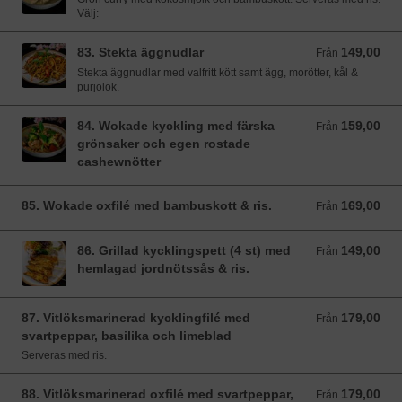
Välj:
83. Stekta äggnudlar
149,00
Från 149,00 SEK
Från
Stekta äggnudlar med valfritt kött samt ägg, morötter, kål &
purjolök.
84. Wokade kyckling med färska
159,00
Från 159,00 SEK
Från
grönsaker och egen rostade
cashewnötter
85. Wokade oxfilé med bambuskott & ris.
169,00
Från 169,00 SEK
Från
86. Grillad kycklingspett (4 st) med
149,00
Från 149,00 SEK
Från
hemlagad jordnötssås & ris.
87. Vitlöksmarinerad kycklingfilé med
179,00
Från 179,00 SEK
Från
svartpeppar, basilika och limeblad
Serveras med ris.
88. Vitlöksmarinerad oxfilé med svartpeppar,
179,00
Från 179,00 SEK
Från