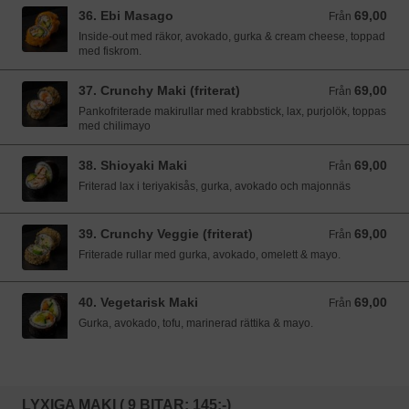
36. Ebi Masago
69,00
Från 69,00 SEK
Från
Inside-out med räkor, avokado, gurka & cream cheese, toppad
med fiskrom.
37. Crunchy Maki (friterat)
69,00
Från 69,00 SEK
Från
Pankofriterade makirullar med krabbstick, lax, purjolök, toppas
med chilimayo
38. Shioyaki Maki
69,00
Från 69,00 SEK
Från
Friterad lax i teriyakisås, gurka, avokado och majonnäs
39. Crunchy Veggie (friterat)
69,00
Från 69,00 SEK
Från
Friterade rullar med gurka, avokado, omelett & mayo.
40. Vegetarisk Maki
69,00
Från 69,00 SEK
Från
Gurka, avokado, tofu, marinerad rättika & mayo.
LYXIGA MAKI ( 9 BITAR: 145:-)