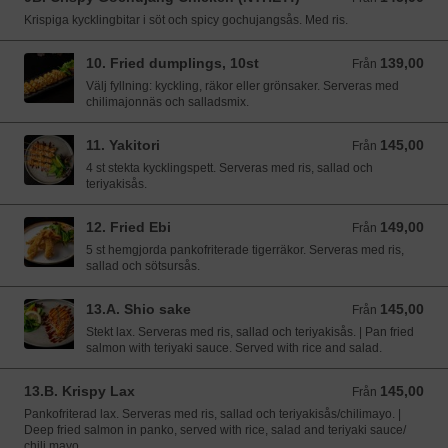
Krispiga kycklingbitar i söt och spicy gochujangsås. Med ris.
10. Fried dumplings, 10st
139,00
Från 139,00 SEK
Från
Välj fyllning: kyckling, räkor eller grönsaker. Serveras med
chilimajonnäs och salladsmix.
11. Yakitori
145,00
Från 145,00 SEK
Från
4 st stekta kycklingspett. Serveras med ris, sallad och
teriyakisås.
12. Fried Ebi
149,00
Från 149,00 SEK
Från
5 st hemgjorda pankofriterade tigerräkor. Serveras med ris,
sallad och sötsursås.
13.A. Shio sake
145,00
Från 145,00 SEK
Från
Stekt lax. Serveras med ris, sallad och teriyakisås. | Pan fried
salmon with teriyaki sauce. Served with rice and salad.
13.B. Krispy Lax
145,00
Från 145,00 SEK
Från
Pankofriterad lax. Serveras med ris, sallad och teriyakisås/chilimayo. |
Deep fried salmon in panko, served with rice, salad and teriyaki sauce/
chili mayo.