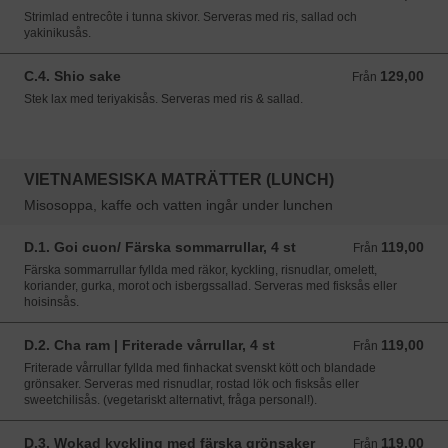
Strimlad entrecôte i tunna skivor. Serveras med ris, sallad och
yakinikusås.
C.4. Shio sake
129,00
Från 129,00 SEK
Från
Stek lax med teriyakisås. Serveras med ris & sallad.
VIETNAMESISKA MATRÄTTER (LUNCH)
Misosoppa, kaffe och vatten ingår under lunchen
D.1. Goi cuon/ Färska sommarrullar, 4 st
119,00
Från 119,00 SEK
Från
Färska sommarrullar fyllda med räkor, kyckling, risnudlar, omelett,
koriander, gurka, morot och isbergssallad. Serveras med fisksås eller
hoisinsås.
D.2. Cha ram | Friterade vårrullar, 4 st
119,00
Från 119,00 SEK
Från
Friterade vårrullar fyllda med finhackat svenskt kött och blandade
grönsaker. Serveras med risnudlar, rostad lök och fisksås eller
sweetchilisås. (vegetariskt alternativt, fråga personal!).
D.3. Wokad kyckling med färska grönsaker
119,00
Från 119,00 SEK
Från