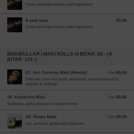
3 bitar små maki med en valfri ingrediens.
6 små maki
55,00
55,00 SEK
6 bitar små maki med en valfri ingrediens.
MAKIRULLAR | MAKI ROLLS (4 BITAR: 65:- | 9
BITAR: 119:-)
27. Hot Crunchy Maki (friterat)
69,00
Från 69,00 SEK
Från
Friterade rullar med gurka, krabbstick, stark marinerad lax,
purjolök & chilimajo.
28. Krabbröra Maki
69,00
Från 69,00 SEK
Från
Krabbröra, gurka, avokado & cream cheese.
29. Shake Maki
69,00
Från 69,00 SEK
Från
Lax, avokado, gurka med majonnäs.