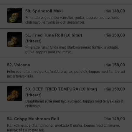
50. Springroll Maki
149,00
Från 149,00 SEK
Från
Friterade vegetariska vårrullar, gurka, toppas med avokado,
chilimayo, teriyakisås och sesamfrön.
51. Fried Tuna Roll (10 bitar)
159,00
Från 159,00 SEK
Från
(friterat)
Friterade rullar fyllda med starkmarinerad tonfisk, avokado,
gurka, toppas med chilimayo.
52. Volcano
159,00
Från 159,00 SEK
Från
Friterade rullar med gurka, krabbröra, lax, purjolök, toppas med flamberad
lax & teriyakisås.
53. DEEP FRIED TEMPURA (10 bitar)
159,00
Från 159,00 SEK
Från
(friterat)
Djupfriterad rulle med lax, avokado, toppas med teriyakisås &
chilimajo.
54. Crispy Mushroom Roll
149,00
Från 149,00 SEK
Från
Pankofriterade champinjoner, avokado & gurka, toppas med chilimayo,
teriyakisås & rostad lök.