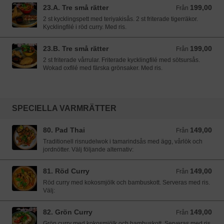
23.A. Tre små rätter
199,00
Från 199,00 SEK
Från
2 st kycklingspett med teriyakisås. 2 st friterade tigerräkor.
Kycklingfilé i röd curry. Med ris.
23.B. Tre små rätter
199,00
Från 199,00 SEK
Från
2 st friterade vårrular. Friterade kycklingfilé med sötsursås.
Wokad oxfilé med färska grönsaker. Med ris.
SPECIELLA VARMRÄTTER
80. Pad Thai
149,00
Från 149,00 SEK
Från
Traditionell risnudelwok i tamarindsås med ägg, vårlök och
jordnötter. Välj följande alternativ:
81. Röd Curry
149,00
Från 149,00 SEK
Från
Röd curry med kokosmjölk och bambuskott. Serveras med ris.
Välj:
82. Grön Curry
149,00
Från 149,00 SEK
Från
Grön curry med kokosmjölk och bambuskott. Serveras med ris.