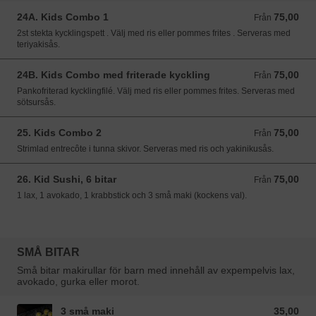
24A. Kids Combo 1
75,00
Från 75,00 SEK
Från
2st stekta kycklingspett . Välj med ris eller pommes frites . Serveras med
teriyakisås.
24B. Kids Combo med friterade kyckling
75,00
Från 75,00 SEK
Från
Pankofriterad kycklingfilé. Välj med ris eller pommes frites. Serveras med
sötsursås.
25. Kids Combo 2
75,00
Från 75,00 SEK
Från
Strimlad entrecôte i tunna skivor. Serveras med ris och yakinikusås.
26. Kid Sushi, 6 bitar
75,00
Från 75,00 SEK
Från
1 lax, 1 avokado, 1 krabbstick och 3 små maki (kockens val).
SMÅ BITAR
Små bitar makirullar för barn med innehåll av expempelvis lax,
avokado, gurka eller morot.
3 små maki
35,00
35,00 SEK