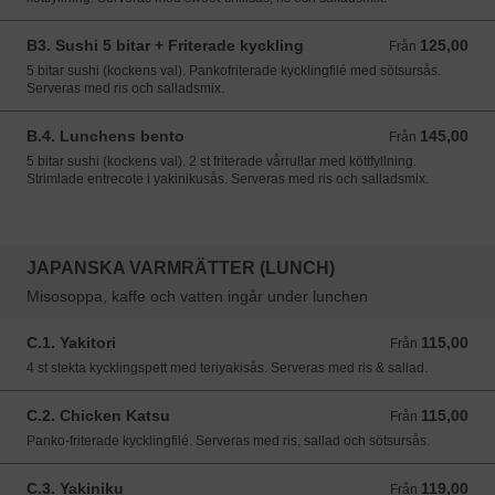
B3. Sushi 5 bitar + Friterade kyckling
125,00
Från 125,00 SEK
Från
5 bitar sushi (kockens val). Pankofriterade kycklingfilé med sötsursås.
Serveras med ris och salladsmix.
B.4. Lunchens bento
145,00
Från 145,00 SEK
Från
5 bitar sushi (kockens val). 2 st friterade vårrullar med köttfyllning.
Strimlade entrecote i yakinikusås. Serveras med ris och salladsmix.
JAPANSKA VARMRÄTTER (LUNCH)
Misosoppa, kaffe och vatten ingår under lunchen
C.1. Yakitori
115,00
Från 115,00 SEK
Från
4 st stekta kycklingspett med teriyakisås. Serveras med ris & sallad.
C.2. Chicken Katsu
115,00
Från 115,00 SEK
Från
Panko-friterade kycklingfilé. Serveras med ris, sallad och sötsursås.
C.3. Yakiniku
119,00
Från 119,00 SEK
Från