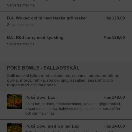
Serveras med ris.
D.4. Wokad oxfilé med färska grönsaker
129,00
Från 129,00 SEK
Från
Serveras med ris.
D.5. Röd curry med kyckling
129,00
Från 129,00 SEK
Från
Serveras med ris.
POKÉ BOWLS - SALLADSSKÅL
Sallladsskål fyllda med salladsmix, sushiris, edamamebönor,
gurka, morot, rättika, rödlök, sjögrässallad, sesamfrö och
toppas med chilimajonnäs.
Poké Bowl Lax
149,00
Från 149,00 SEK
Från
Färsk lax, sushiris, edamamebönor, avokado, sjögrässallad,
mixad sallad, rättika, babytomater, gurka, rödlök, sesamfrön
och chilimajonnäs.
Poké Bowl med Grillad Lax
149,00
Från 149,00 SEK
Från