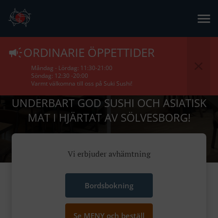
Meny Hos Suki Sushi -
ORDINARIE ÖPPETTIDER
Sölvesborg
Måndag - Lördag: 11:30-21:00
Söndag: 12:30 -20:00
Varmt välkomna till oss på Suki Sushi!
UNDERBART GOD SUSHI OCH ASIATISK
MAT I HJÄRTAT AV SÖLVESBORG!
Vi erbjuder avhämtning
Bordsbokning
Se MENY och beställ