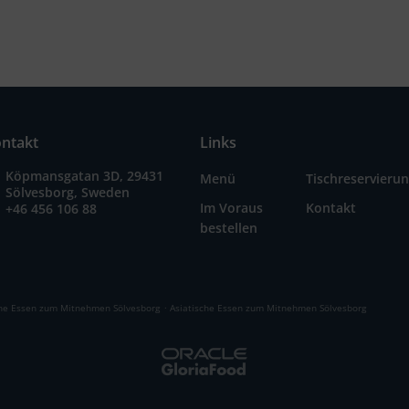
ntakt
Links
Köpmansgatan 3D, 29431
Menü
Tischreservieru
Sölvesborg, Sweden
Im Voraus
Kontakt
+46 456 106 88
bestellen
.
he Essen zum Mitnehmen Sölvesborg
Asiatische Essen zum Mitnehmen Sölvesborg