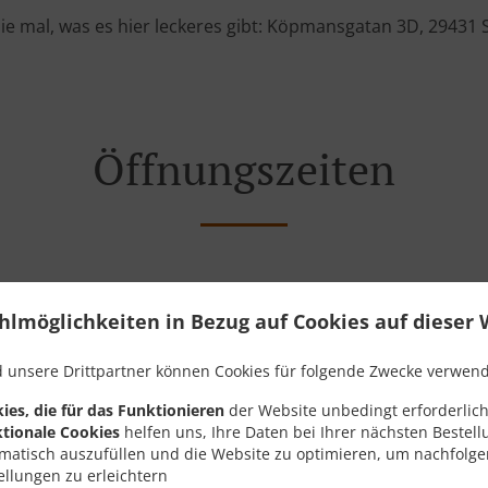
ie mal, was es hier leckeres gibt: Köpmansgatan 3D, 29431 
Öffnungszeiten
hlmöglichkeiten in Bezug auf Cookies auf dieser 
Sonntag
12:30 - 20:00
Montag - Samstag
11:30 - 21:00
 unsere Drittpartner können Cookies für folgende Zwecke verwen
ies, die für das Funktionieren
der Website unbedingt erforderlich
tionale Cookies
helfen uns, Ihre Daten bei Ihrer nächsten Bestell
matisch auszufüllen und die Website zu optimieren, um nachfolg
ellungen zu erleichtern