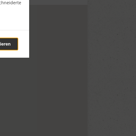
chneiderte
ieren