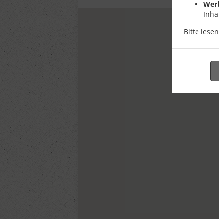
Wer
Inha
Bitte lese