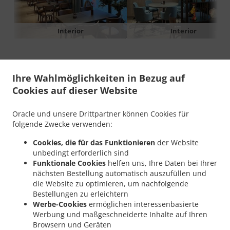
Interior
Interior
Ihre Wahlmöglichkeiten in Bezug auf
Über Suki Sushi -
Cookies auf dieser Website
Sölvesborg
Oracle und unsere Drittpartner können Cookies für
folgende Zwecke verwenden:
Cookies, die für das Funktionieren
der Website
unbedingt erforderlich sind
Wir vom Suki Sushi - Sölvesborg bieten Gerichte von
Funktionale Cookies
helfen uns, Ihre Daten bei Ihrer
hervorragender Qualität und laden Sie herzlich ein,
nächsten Bestellung automatisch auszufüllen und
unsere köstliche Küche kennenzulernen.
die Website zu optimieren, um nachfolgende
Bestellungen zu erleichtern
Der Schlüssel zu unserem Erfolg ist einfach: Wir
Werbe-Cookies
ermöglichen interessenbasierte
bieten hochwertige Gerichte, die stets dem Gaumen
Werbung und maßgeschneiderte Inhalte auf Ihren
erfreuen. Wir sind stolz darauf, unseren Kunden
Browsern und Geräten